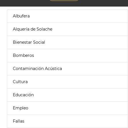
Albufera
Alquería de Solache
Bienestar Social
Bomberos
Contaminación Acústica
Cultura
Educación
Empleo
Fallas