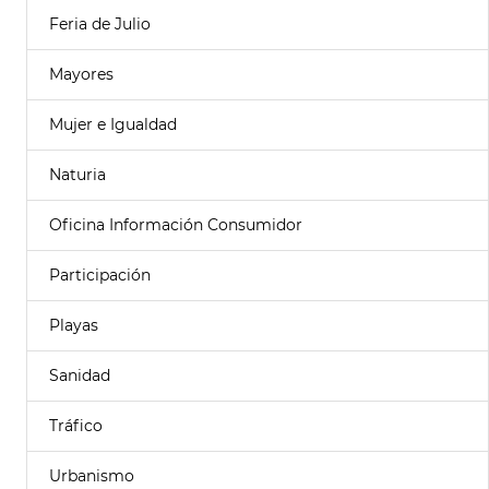
Feria de Julio
Mayores
Mujer e Igualdad
Naturia
Oficina Información Consumidor
Participación
Playas
Sanidad
Tráfico
Urbanismo