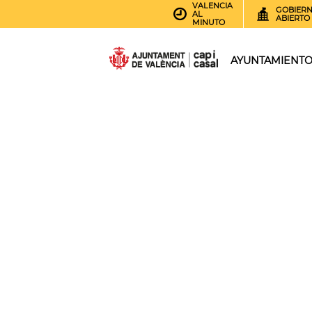
VALENCIA
GOBIER
AL
ABIERTO
MINUTO
AYUNTAMIENT