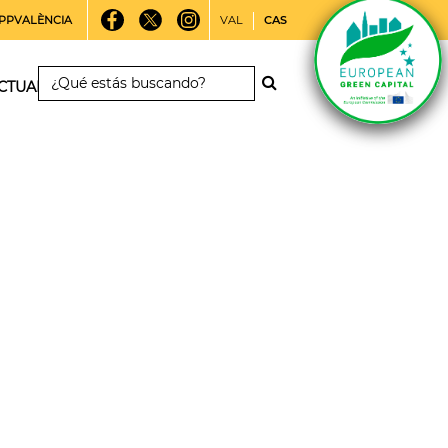
PPVALÈNCIA
VAL
CAS
CTUALIDAD