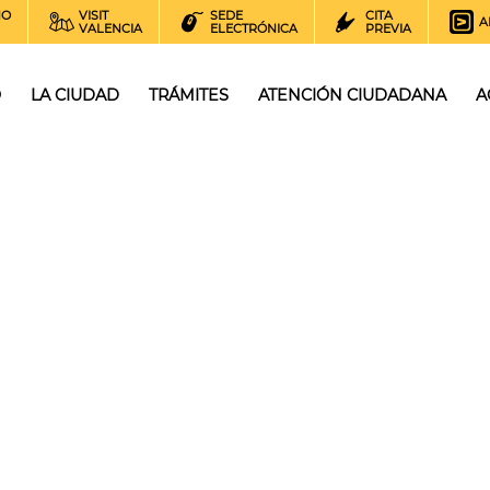
NO
VISIT
SEDE
CITA
A
VALENCIA
ELECTRÓNICA
PREVIA
O
LA CIUDAD
TRÁMITES
ATENCIÓN CIUDADANA
A