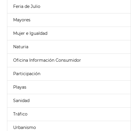
Feria de Julio
Mayores
Mujer e Igualdad
Naturia
Oficina Información Consumidor
Participación
Playas
Sanidad
Tráfico
Urbanismo