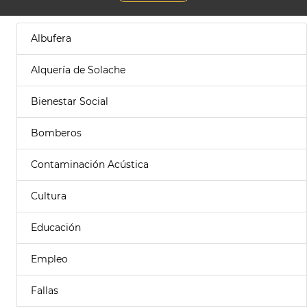
Albufera
Alquería de Solache
Bienestar Social
Bomberos
Contaminación Acústica
Cultura
Educación
Empleo
Fallas