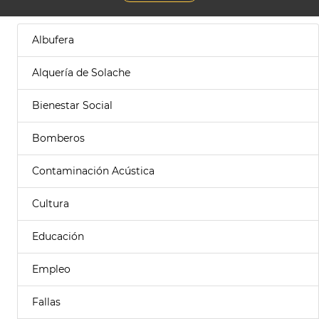
Albufera
Alquería de Solache
Bienestar Social
Bomberos
Contaminación Acústica
Cultura
Educación
Empleo
Fallas