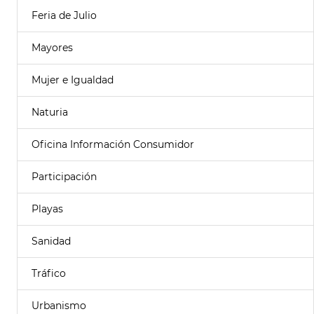
Feria de Julio
Mayores
Mujer e Igualdad
Naturia
Oficina Información Consumidor
Participación
Playas
Sanidad
Tráfico
Urbanismo