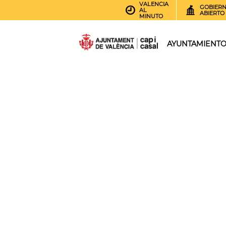
VALENCIA
GOBIER
AL
ABIERTO
MINUTO
AYUNTAMIENT