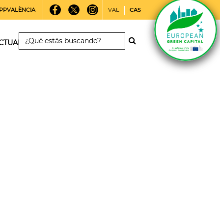
PPVALÈNCIA
VAL
CAS
CTUALIDAD