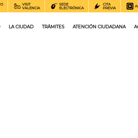
NO
VISIT
SEDE
CITA
A
VALENCIA
ELECTRÓNICA
PREVIA
O
LA CIUDAD
TRÁMITES
ATENCIÓN CIUDADANA
A