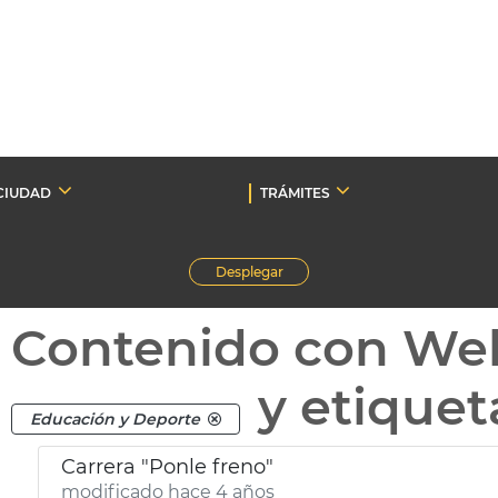
CIUDAD
TRÁMITES
Desplegar
Contenido con We
y etique
Educación y Deporte
Carrera "Ponle freno"
modificado hace 4 años