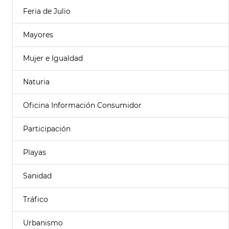
Feria de Julio
Mayores
Mujer e Igualdad
Naturia
Oficina Información Consumidor
Participación
Playas
Sanidad
Tráfico
Urbanismo