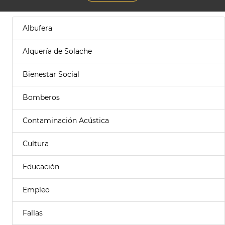
Albufera
Alquería de Solache
Bienestar Social
Bomberos
Contaminación Acústica
Cultura
Educación
Empleo
Fallas