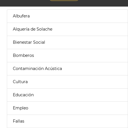
Albufera
Alquería de Solache
Bienestar Social
Bomberos
Contaminación Acústica
Cultura
Educación
Empleo
Fallas