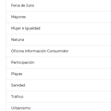
Feria de Julio
Mayores
Mujer e Igualdad
Naturia
Oficina Información Consumidor
Participación
Playas
Sanidad
Tráfico
Urbanismo