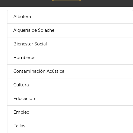
Albufera
Alquería de Solache
Bienestar Social
Bomberos
Contaminación Acústica
Cultura
Educación
Empleo
Fallas