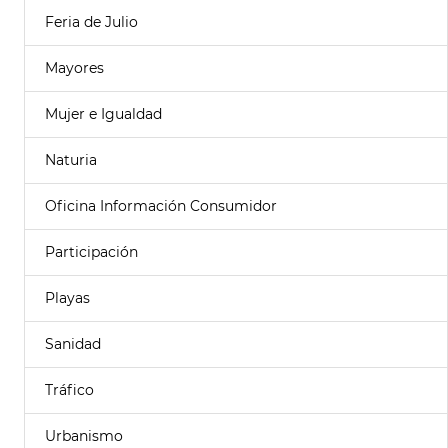
Feria de Julio
Mayores
Mujer e Igualdad
Naturia
Oficina Información Consumidor
Participación
Playas
Sanidad
Tráfico
Urbanismo