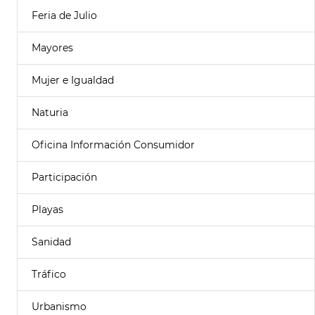
Feria de Julio
Mayores
Mujer e Igualdad
Naturia
Oficina Información Consumidor
Participación
Playas
Sanidad
Tráfico
Urbanismo