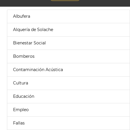
Albufera
Alquería de Solache
Bienestar Social
Bomberos
Contaminación Acústica
Cultura
Educación
Empleo
Fallas