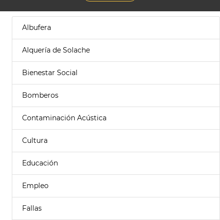
Albufera
Alquería de Solache
Bienestar Social
Bomberos
Contaminación Acústica
Cultura
Educación
Empleo
Fallas