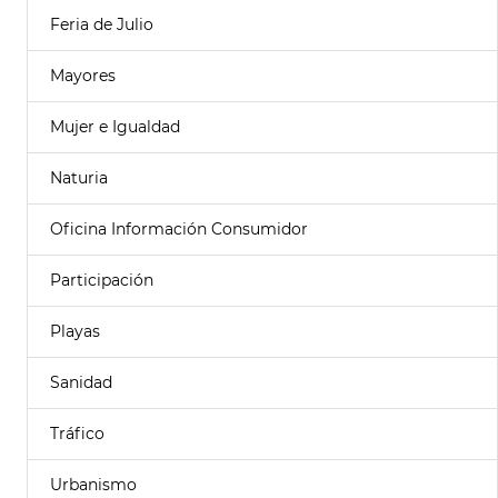
Feria de Julio
Mayores
Mujer e Igualdad
Naturia
Oficina Información Consumidor
Participación
Playas
Sanidad
Tráfico
Urbanismo