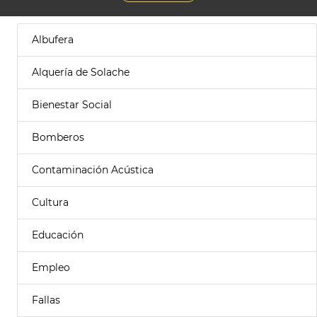
Albufera
Alquería de Solache
Bienestar Social
Bomberos
Contaminación Acústica
Cultura
Educación
Empleo
Fallas