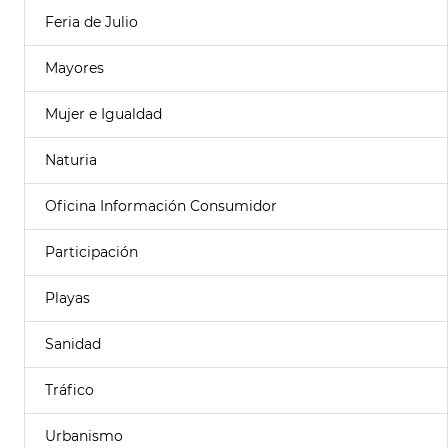
Feria de Julio
Mayores
Mujer e Igualdad
Naturia
Oficina Información Consumidor
Participación
Playas
Sanidad
Tráfico
Urbanismo