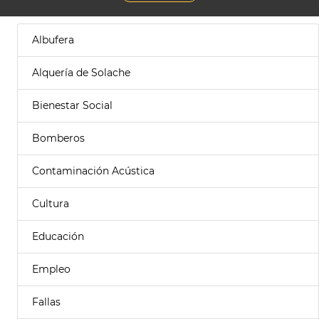
Albufera
Alquería de Solache
Bienestar Social
Bomberos
Contaminación Acústica
Cultura
Educación
Empleo
Fallas