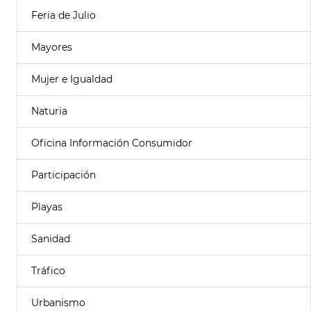
Feria de Julio
Mayores
Mujer e Igualdad
Naturia
Oficina Información Consumidor
Participación
Playas
Sanidad
Tráfico
Urbanismo