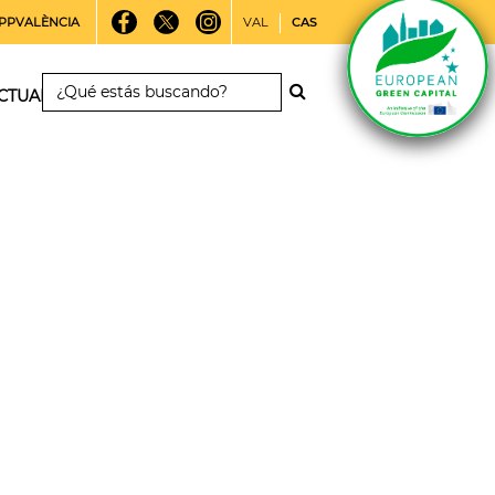
PPVALÈNCIA
VAL
CAS
CTUALIDAD