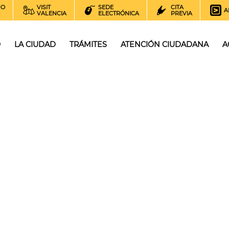
NO
VISIT
SEDE
CITA
A
VALENCIA
ELECTRÓNICA
PREVIA
O
LA CIUDAD
TRÁMITES
ATENCIÓN CIUDADANA
A