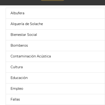
Albufera
Alquería de Solache
Bienestar Social
Bomberos
Contaminación Acústica
Cultura
Educación
Empleo
Fallas