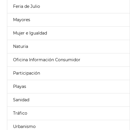
Feria de Julio
Mayores
Mujer e Igualdad
Naturia
Oficina Información Consumidor
Participación
Playas
Sanidad
Tráfico
Urbanismo