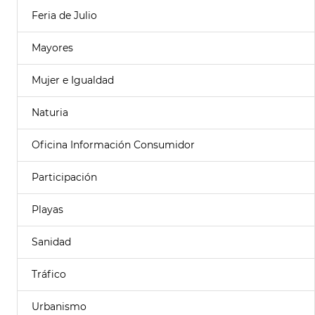
Feria de Julio
Mayores
Mujer e Igualdad
Naturia
Oficina Información Consumidor
Participación
Playas
Sanidad
Tráfico
Urbanismo