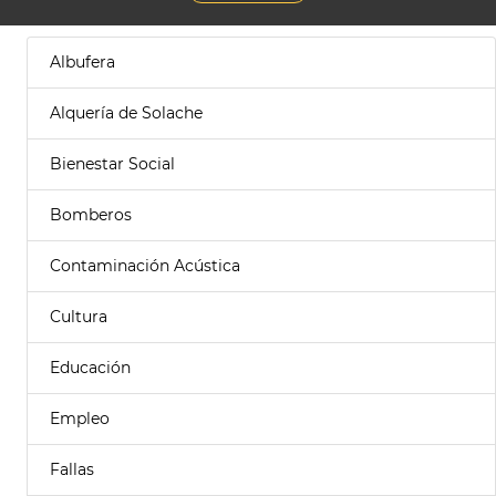
Albufera
Alquería de Solache
Bienestar Social
Bomberos
Contaminación Acústica
Cultura
Educación
Empleo
Fallas