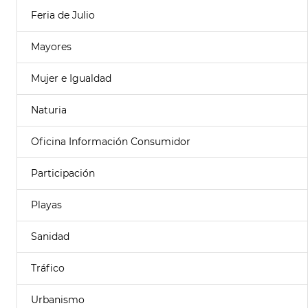
Feria de Julio
Mayores
Mujer e Igualdad
Naturia
Oficina Información Consumidor
Participación
Playas
Sanidad
Tráfico
Urbanismo