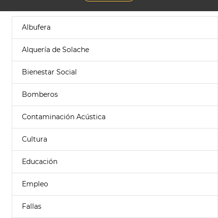
Albufera
Alquería de Solache
Bienestar Social
Bomberos
Contaminación Acústica
Cultura
Educación
Empleo
Fallas