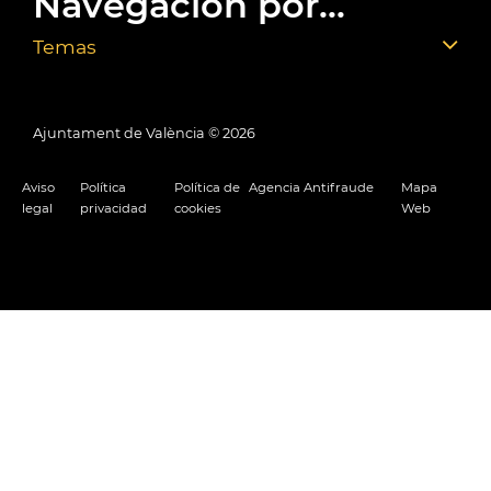
Navegación por...
Temas
Ajuntament de València ©
2026
Aviso
Política
Política de
Agencia Antifraude
Mapa
legal
privacidad
cookies
Web