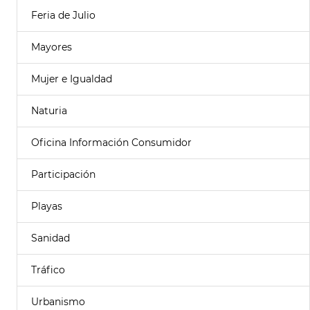
Feria de Julio
Mayores
Mujer e Igualdad
Naturia
Oficina Información Consumidor
Participación
Playas
Sanidad
Tráfico
Urbanismo