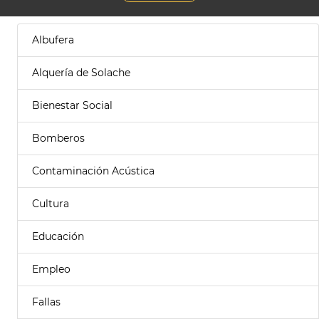
Albufera
Alquería de Solache
Bienestar Social
Bomberos
Contaminación Acústica
Cultura
Educación
Empleo
Fallas