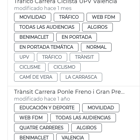
Tráfico Carrera Ciclista UPV València
modificado hace 1 mes
MOVILIDAD
TRÁFICO
WEB FDM
TODAS LAS AUDIENCIAS
ALGIROS
BENIMACLET
EN PORTADA
EN PORTADA TEMÁTICA
NORMAL
UPV
TRÁFICO
TRÀNSIT
CICLISME
CICLISMO
CAMÍ DE VERA
LA CARRASCA
Trànsit Carrera Ponle Freno i Gran Premi Ciclisme València
modificado hace 1 año
EDUCACIÓN Y DEPORTE
MOVILIDAD
WEB FDM
TODAS LAS AUDIENCIAS
QUATRE CARRERES
ALGIROS
BENIMACLET
VALENCIA