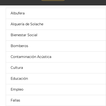
Albufera
Alquería de Solache
Bienestar Social
Bomberos
Contaminación Acústica
Cultura
Educación
Empleo
Fallas