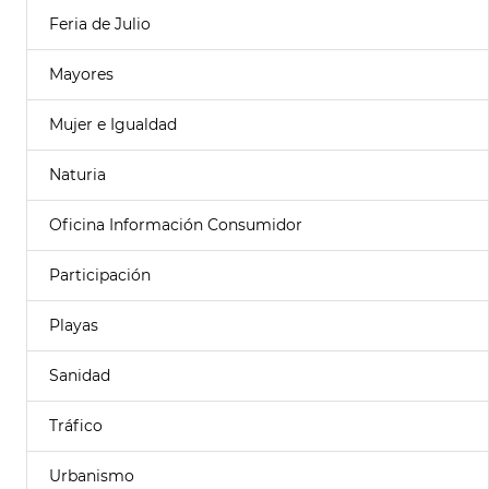
Feria de Julio
Mayores
Mujer e Igualdad
Naturia
Oficina Información Consumidor
Participación
Playas
Sanidad
Tráfico
Urbanismo