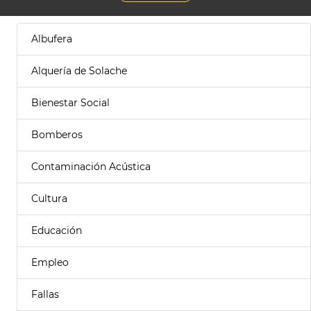
Albufera
Alquería de Solache
Bienestar Social
Bomberos
Contaminación Acústica
Cultura
Educación
Empleo
Fallas