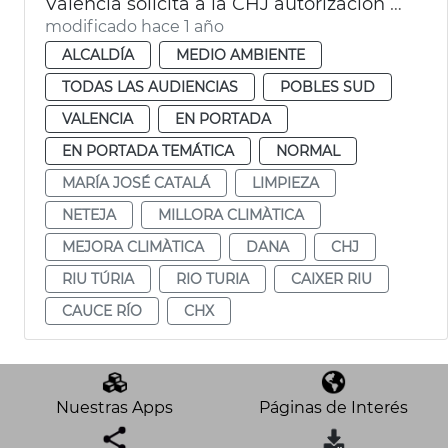
València solicita a la CHJ autorización para limipar el cauce del Turia
modificado hace 1 año
ALCALDÍA
MEDIO AMBIENTE
TODAS LAS AUDIENCIAS
POBLES SUD
VALENCIA
EN PORTADA
EN PORTADA TEMÁTICA
NORMAL
MARÍA JOSÉ CATALÁ
LIMPIEZA
NETEJA
MILLORA CLIMÀTICA
MEJORA CLIMÀTICA
DANA
CHJ
RIU TÚRIA
RIO TURIA
CAIXER RIU
CAUCE RÍO
CHX
Nuestras Apps
Páginas de Interés