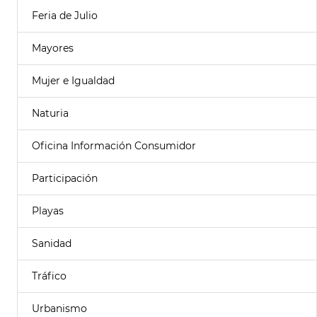
Feria de Julio
Mayores
Mujer e Igualdad
Naturia
Oficina Información Consumidor
Participación
Playas
Sanidad
Tráfico
Urbanismo