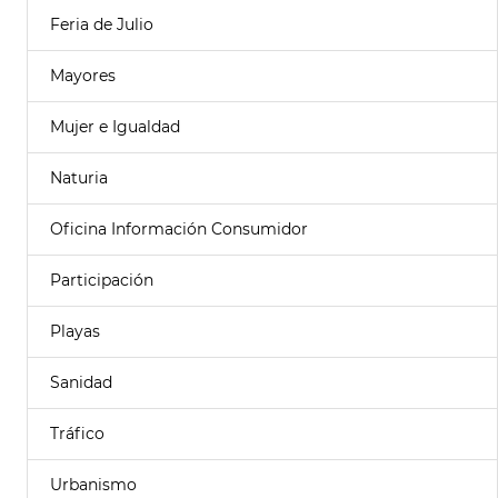
Feria de Julio
Mayores
Mujer e Igualdad
Naturia
Oficina Información Consumidor
Participación
Playas
Sanidad
Tráfico
Urbanismo