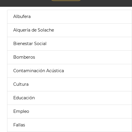
Albufera
Alquería de Solache
Bienestar Social
Bomberos
Contaminación Acústica
Cultura
Educación
Empleo
Fallas