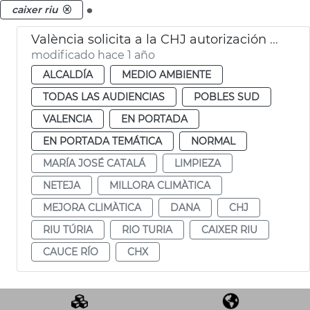
.
caixer riu
València solicita a la CHJ autorización para limipar el cauce del Turia
modificado hace 1 año
ALCALDÍA
MEDIO AMBIENTE
TODAS LAS AUDIENCIAS
POBLES SUD
VALENCIA
EN PORTADA
EN PORTADA TEMÁTICA
NORMAL
MARÍA JOSÉ CATALÁ
LIMPIEZA
NETEJA
MILLORA CLIMÀTICA
MEJORA CLIMÀTICA
DANA
CHJ
RIU TÚRIA
RIO TURIA
CAIXER RIU
CAUCE RÍO
CHX