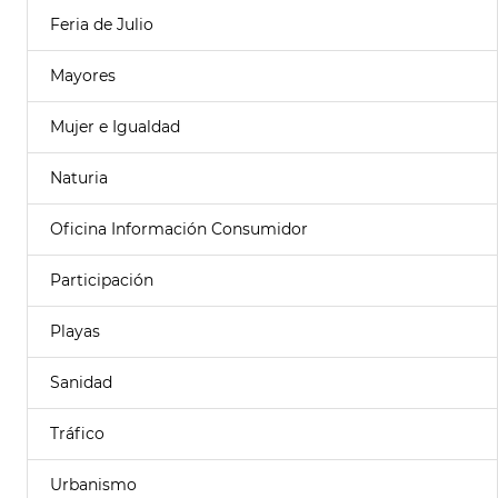
Feria de Julio
Mayores
Mujer e Igualdad
Naturia
Oficina Información Consumidor
Participación
Playas
Sanidad
Tráfico
Urbanismo