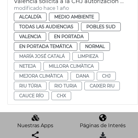
València solicita a la CHJ autorización para limipar el cauce del Turia
modificado hace 1 año
ALCALDÍA
MEDIO AMBIENTE
TODAS LAS AUDIENCIAS
POBLES SUD
VALENCIA
EN PORTADA
EN PORTADA TEMÁTICA
NORMAL
MARÍA JOSÉ CATALÁ
LIMPIEZA
NETEJA
MILLORA CLIMÀTICA
MEJORA CLIMÀTICA
DANA
CHJ
RIU TÚRIA
RIO TURIA
CAIXER RIU
CAUCE RÍO
CHX
Nuestras Apps
Páginas de Interés