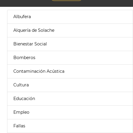
Albufera
Alquería de Solache
Bienestar Social
Bomberos
Contaminación Acústica
Cultura
Educación
Empleo
Fallas