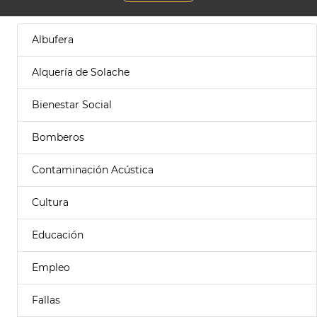
Albufera
Alquería de Solache
Bienestar Social
Bomberos
Contaminación Acústica
Cultura
Educación
Empleo
Fallas