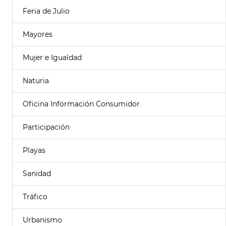
Feria de Julio
Mayores
Mujer e Igualdad
Naturia
Oficina Información Consumidor
Participación
Playas
Sanidad
Tráfico
Urbanismo