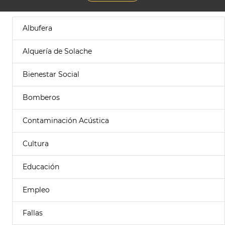
Albufera
Alquería de Solache
Bienestar Social
Bomberos
Contaminación Acústica
Cultura
Educación
Empleo
Fallas