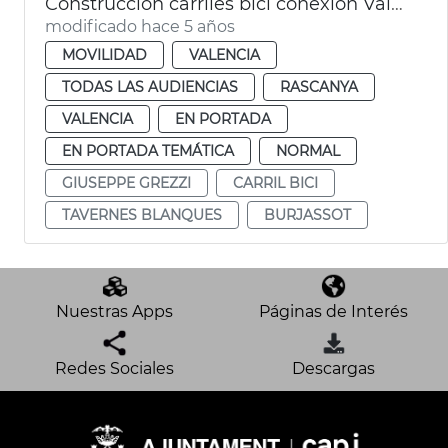
Construcción carriles bici conexión València con Burjassot
modificado hace 5 años
MOVILIDAD
VALENCIA
TODAS LAS AUDIENCIAS
RASCANYA
VALENCIA
EN PORTADA
EN PORTADA TEMÁTICA
NORMAL
GIUSEPPE GREZZI
CARRIL BICI
TAVERNES BLANQUES
BURJASSOT
Nuestras Apps
Páginas de Interés
Redes Sociales
Descargas