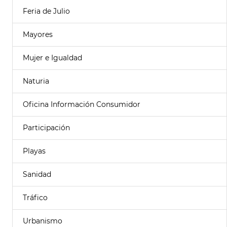
Feria de Julio
Mayores
Mujer e Igualdad
Naturia
Oficina Información Consumidor
Participación
Playas
Sanidad
Tráfico
Urbanismo