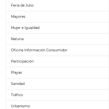
Feria de Julio
Mayores
Mujer e Igualdad
Naturia
Oficina Información Consumidor
Participación
Playas
Sanidad
Tráfico
Urbanismo