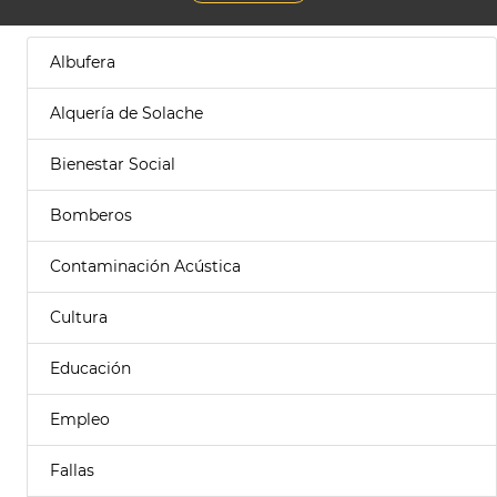
Albufera
Alquería de Solache
Bienestar Social
Bomberos
Contaminación Acústica
Cultura
Educación
Empleo
Fallas