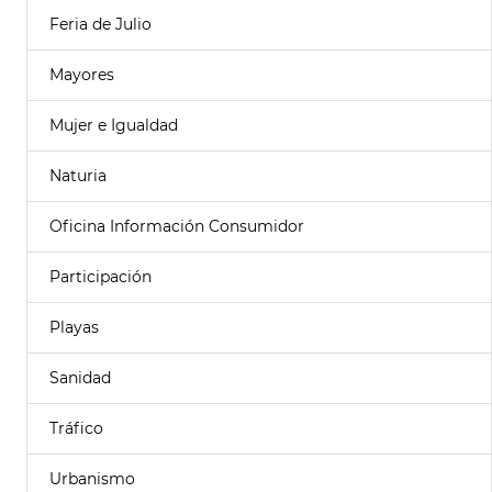
Feria de Julio
Mayores
Mujer e Igualdad
Naturia
Oficina Información Consumidor
Participación
Playas
Sanidad
Tráfico
Urbanismo