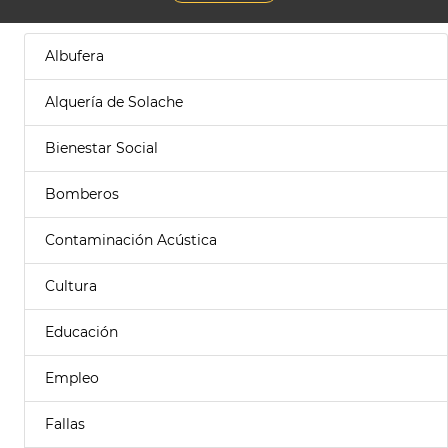
Albufera
Alquería de Solache
Bienestar Social
Bomberos
Contaminación Acústica
Cultura
Educación
Empleo
Fallas