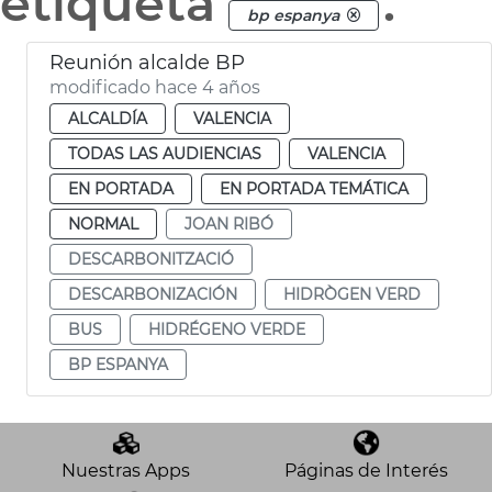
etiqueta
.
bp espanya
Reunión alcalde BP
modificado hace 4 años
ALCALDÍA
VALENCIA
TODAS LAS AUDIENCIAS
VALENCIA
EN PORTADA
EN PORTADA TEMÁTICA
NORMAL
JOAN RIBÓ
DESCARBONITZACIÓ
DESCARBONIZACIÓN
HIDRÒGEN VERD
BUS
HIDRÉGENO VERDE
BP ESPANYA
Nuestras Apps
Páginas de Interés