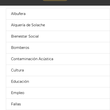
Albufera
Alquería de Solache
Bienestar Social
Bomberos
Contaminación Acústica
Cultura
Educación
Empleo
Fallas