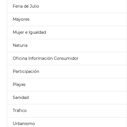
Feria de Julio
Mayores
Mujer e Igualdad
Naturia
Oficina Información Consumidor
Participación
Playas
Sanidad
Tráfico
Urbanismo