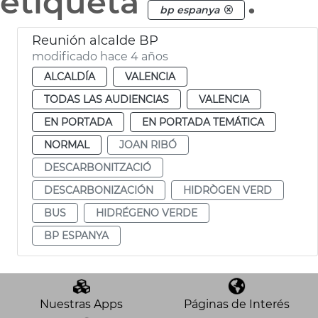
etiqueta
.
bp espanya
Reunión alcalde BP
modificado hace 4 años
ALCALDÍA
VALENCIA
TODAS LAS AUDIENCIAS
VALENCIA
EN PORTADA
EN PORTADA TEMÁTICA
NORMAL
JOAN RIBÓ
DESCARBONITZACIÓ
DESCARBONIZACIÓN
HIDRÒGEN VERD
BUS
HIDRÉGENO VERDE
BP ESPANYA
Nuestras Apps
Páginas de Interés