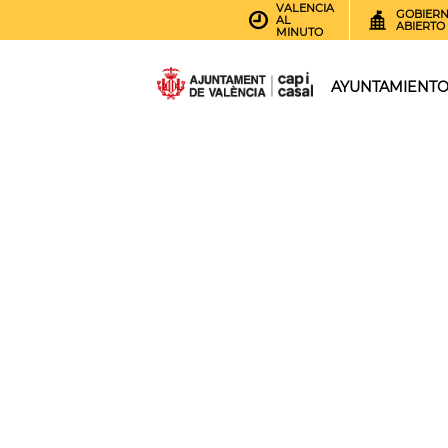
VALENCIA
GOBIER
AL
ABIERTO
MINUTO
AYUNTAMIENT