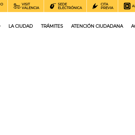
NO
VISIT
SEDE
CITA
A
VALENCIA
ELECTRÓNICA
PREVIA
O
LA CIUDAD
TRÁMITES
ATENCIÓN CIUDADANA
A