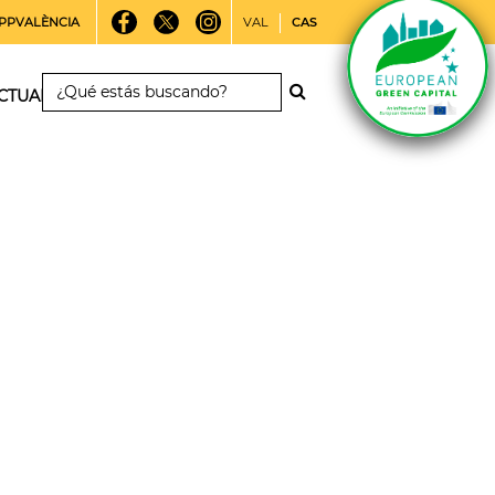
PPVALÈNCIA
VAL
CAS
CTUALIDAD