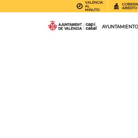
VALENCIA
GOBIER
AL
ABIERTO
MINUTO
AYUNTAMIENT