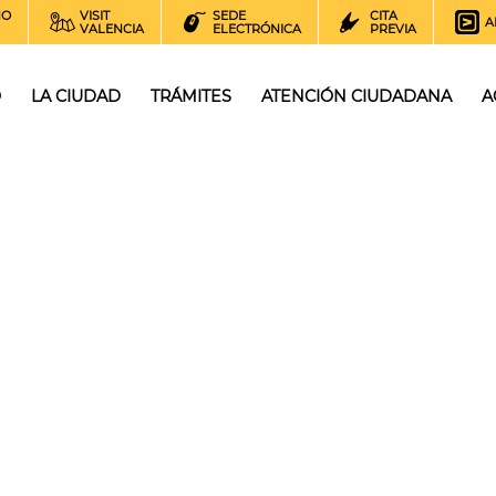
NO
VISIT
SEDE
CITA
A
VALENCIA
ELECTRÓNICA
PREVIA
O
LA CIUDAD
TRÁMITES
ATENCIÓN CIUDADANA
A