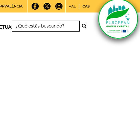
PPVALÈNCIA
VAL
CAS
CTUALIDAD