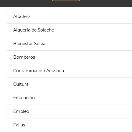
Albufera
Alquería de Solache
Bienestar Social
Bomberos
Contaminación Acústica
Cultura
Educación
Empleo
Fallas