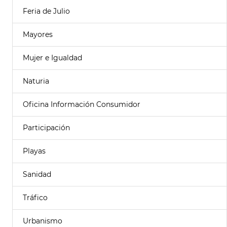
Feria de Julio
Mayores
Mujer e Igualdad
Naturia
Oficina Información Consumidor
Participación
Playas
Sanidad
Tráfico
Urbanismo