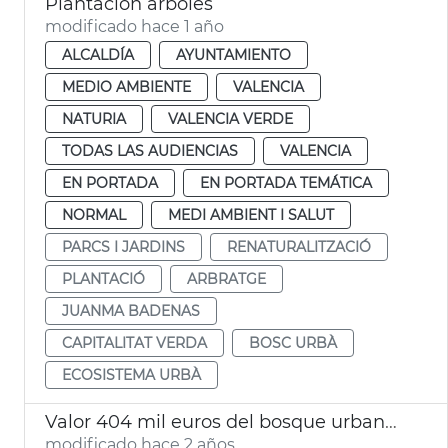
Plantación árboles
modificado hace 1 año
ALCALDÍA
AYUNTAMIENTO
MEDIO AMBIENTE
VALENCIA
NATURIA
VALENCIA VERDE
TODAS LAS AUDIENCIAS
VALENCIA
EN PORTADA
EN PORTADA TEMÁTICA
NORMAL
MEDI AMBIENT I SALUT
PARCS I JARDINS
RENATURALITZACIÓ
PLANTACIÓ
ARBRATGE
JUANMA BADENAS
CAPITALITAT VERDA
BOSC URBÀ
ECOSISTEMA URBÀ
Valor 404 mil euros del bosque urbano de València
modificado hace 2 años