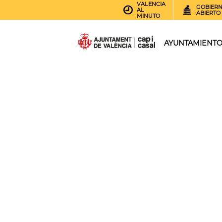
VALENCIA
GOBIER
AL
ABIERTO
MINUTO
AYUNTAMIENT