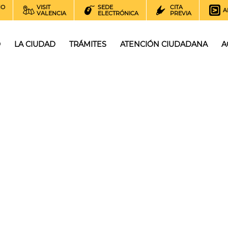
NO
VISIT
SEDE
CITA
A
VALENCIA
ELECTRÓNICA
PREVIA
O
LA CIUDAD
TRÁMITES
ATENCIÓN CIUDADANA
A