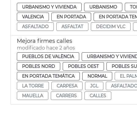
URBANISMO Y VIVIENDA
URBANISMO
TO
VALENCIA
EN PORTADA
EN PORTADA TE
ASFALTADO
ASFALTAT
DECIDIM VLC
Mejora firmes calles
modificado hace 2 años
PUEBLOS DE VALÈNCIA
URBANISMO Y VIVIEN
POBLES NORD
POBLES OEST
POBLES S
EN PORTADA TEMÁTICA
NORMAL
EL PAL
LA TORRE
CARPESA
JGL
ASFALTAD
MAUELLA
CARRERS
CALLES