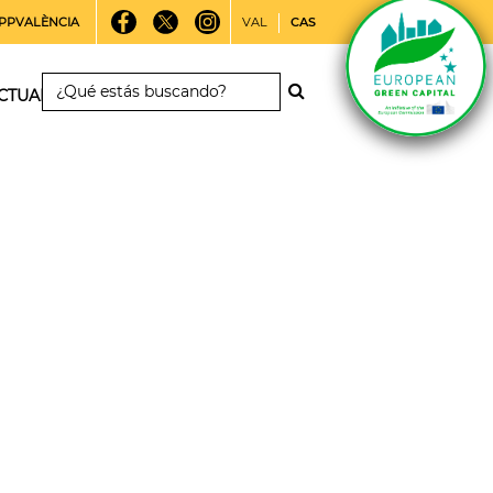
PPVALÈNCIA
VAL
CAS
CTUALIDAD