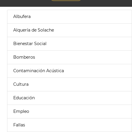
Albufera
Alquería de Solache
Bienestar Social
Bomberos
Contaminación Acústica
Cultura
Educación
Empleo
Fallas