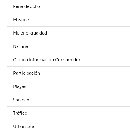
Feria de Julio
Mayores
Mujer e Igualdad
Naturia
Oficina Información Consumidor
Participación
Playas
Sanidad
Tráfico
Urbanismo