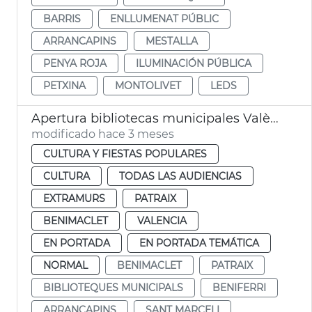
BARRIS
ENLLUMENAT PÚBLIC
ARRANCAPINS
MESTALLA
PENYA ROJA
ILUMINACIÓN PÚBLICA
PETXINA
MONTOLIVET
LEDS
Apertura bibliotecas municipales València 24 horas por exámenes
modificado hace 3 meses
CULTURA Y FIESTAS POPULARES
CULTURA
TODAS LAS AUDIENCIAS
EXTRAMURS
PATRAIX
BENIMACLET
VALENCIA
EN PORTADA
EN PORTADA TEMÁTICA
NORMAL
BENIMACLET
PATRAIX
BIBLIOTEQUES MUNICIPALS
BENIFERRI
ARRANCAPINS
SANT MARCELI