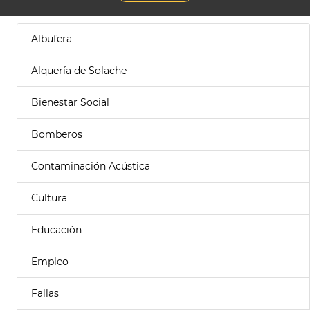
Albufera
Alquería de Solache
Bienestar Social
Bomberos
Contaminación Acústica
Cultura
Educación
Empleo
Fallas