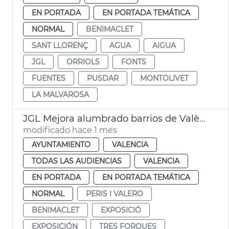
EN PORTADA
EN PORTADA TEMÁTICA
NORMAL
BENIMACLET
SANT LLORENÇ
AGUA
AIGUA
JGL
ORRIOLS
FONTS
FUENTES
PUSDAR
MONTOLIVET
LA MALVAROSA
JGL Mejora alumbrado barrios de València
modificado hace 1 mes
AYUNTAMIENTO
VALENCIA
TODAS LAS AUDIENCIAS
VALENCIA
EN PORTADA
EN PORTADA TEMÁTICA
NORMAL
PERIS I VALERO
BENIMACLET
EXPOSICIÓ
EXPOSICIÓN
TRES FORQUES