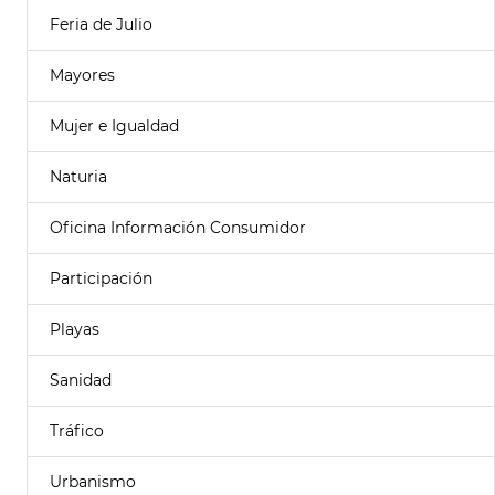
Feria de Julio
Mayores
Mujer e Igualdad
Naturia
Oficina Información Consumidor
Participación
Playas
Sanidad
Tráfico
Urbanismo