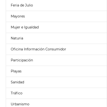
Feria de Julio
Mayores
Mujer e Igualdad
Naturia
Oficina Información Consumidor
Participación
Playas
Sanidad
Tráfico
Urbanismo