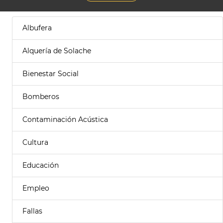
Albufera
Alquería de Solache
Bienestar Social
Bomberos
Contaminación Acústica
Cultura
Educación
Empleo
Fallas