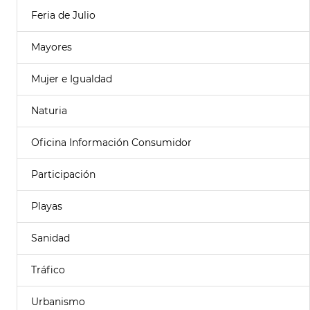
Feria de Julio
Mayores
Mujer e Igualdad
Naturia
Oficina Información Consumidor
Participación
Playas
Sanidad
Tráfico
Urbanismo