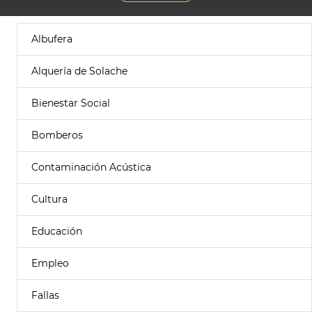
Albufera
Alquería de Solache
Bienestar Social
Bomberos
Contaminación Acústica
Cultura
Educación
Empleo
Fallas