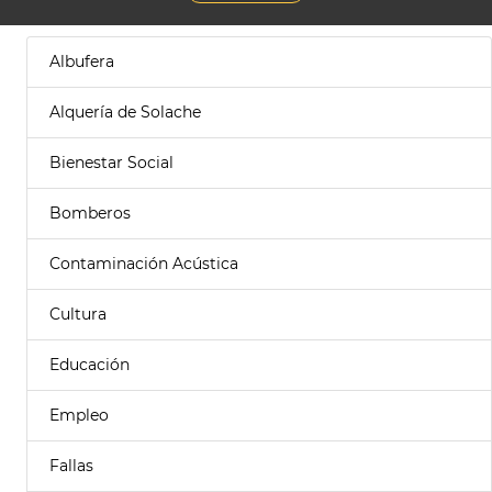
Albufera
Alquería de Solache
Bienestar Social
Bomberos
Contaminación Acústica
Cultura
Educación
Empleo
Fallas