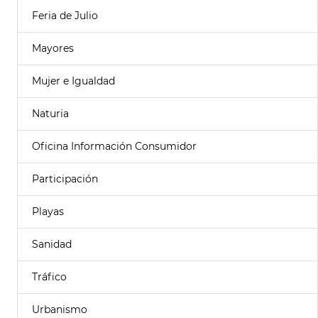
Feria de Julio
Mayores
Mujer e Igualdad
Naturia
Oficina Información Consumidor
Participación
Playas
Sanidad
Tráfico
Urbanismo