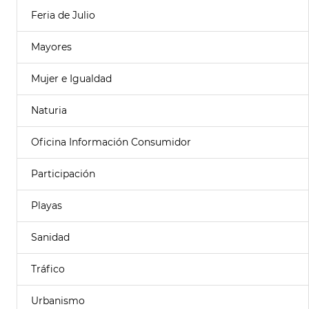
Feria de Julio
Mayores
Mujer e Igualdad
Naturia
Oficina Información Consumidor
Participación
Playas
Sanidad
Tráfico
Urbanismo