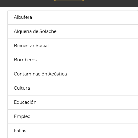
Albufera
Alquería de Solache
Bienestar Social
Bomberos
Contaminación Acústica
Cultura
Educación
Empleo
Fallas