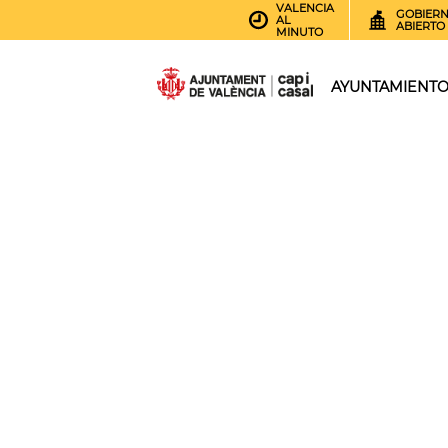
VALENCIA
GOBIER
AL
ABIERTO
MINUTO
AYUNTAMIENT