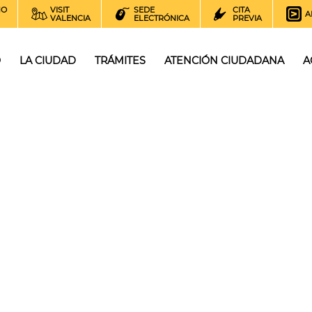
NO
VISIT
SEDE
CITA
A
VALENCIA
ELECTRÓNICA
PREVIA
O
LA CIUDAD
TRÁMITES
ATENCIÓN CIUDADANA
A