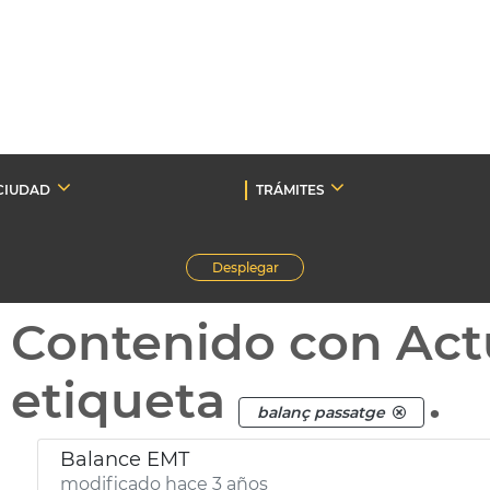
CIUDAD
TRÁMITES
Desplegar
Contenido con Act
etiqueta
.
balanç passatge
Balance EMT
modificado hace 3 años