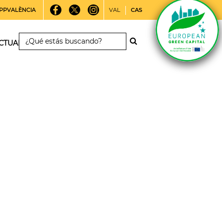
PPVALÈNCIA
VAL
CAS
CTUALIDAD