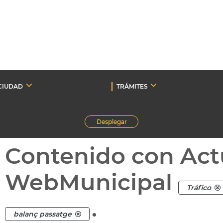
CIUDAD
TRÁMITES
Desplegar
Contenido con Act
WebMunicipal
Tráfico
.
balanç passatge