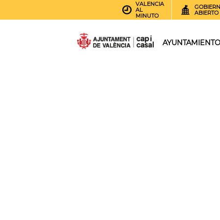
VALENCIA
GOBIER
AL
ABIERTO
MINUTO
AYUNTAMIENT