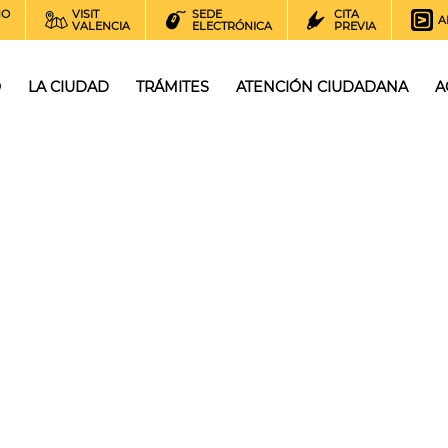
NO
VISIT
SEDE
CITA
A
VALENCIA
ELECTRÓNICA
PREVIA
O
LA CIUDAD
TRÁMITES
ATENCIÓN CIUDADANA
A