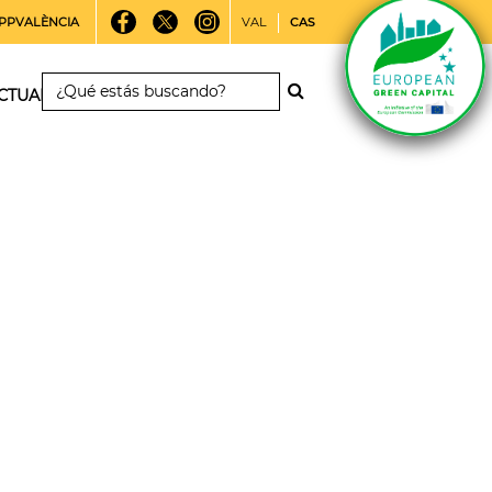
PPVALÈNCIA
VAL
CAS
CTUALIDAD