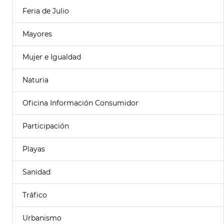
Feria de Julio
Mayores
Mujer e Igualdad
Naturia
Oficina Información Consumidor
Participación
Playas
Sanidad
Tráfico
Urbanismo