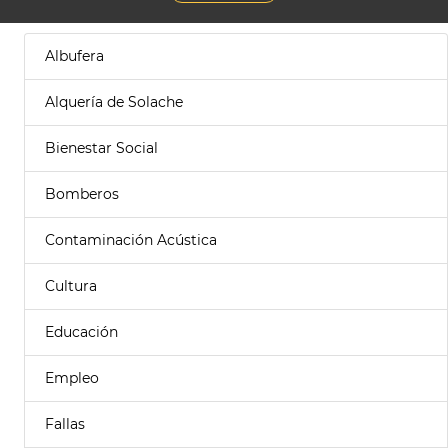
Albufera
Alquería de Solache
Bienestar Social
Bomberos
Contaminación Acústica
Cultura
Educación
Empleo
Fallas