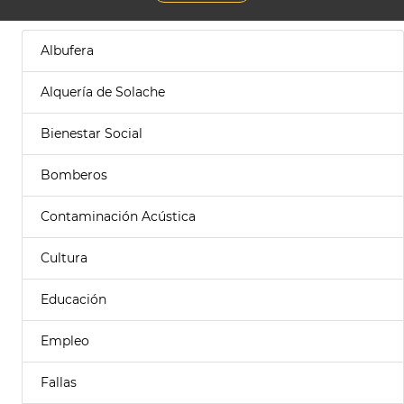
Albufera
Alquería de Solache
Bienestar Social
Bomberos
Contaminación Acústica
Cultura
Educación
Empleo
Fallas