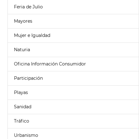
Feria de Julio
Mayores
Mujer e Igualdad
Naturia
Oficina Información Consumidor
Participación
Playas
Sanidad
Tráfico
Urbanismo