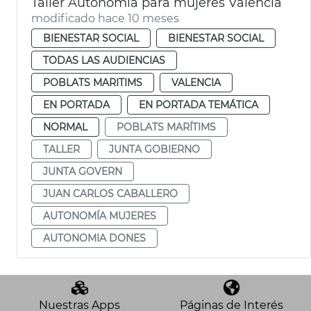
Taller Autonomía para mujeres València
modificado hace 10 meses
BIENESTAR SOCIAL
BIENESTAR SOCIAL
TODAS LAS AUDIENCIAS
POBLATS MARITIMS
VALENCIA
EN PORTADA
EN PORTADA TEMÁTICA
NORMAL
POBLATS MARÍTIMS
TALLER
JUNTA GOBIERNO
JUNTA GOVERN
JUAN CARLOS CABALLERO
AUTONOMÍA MUJERES
AUTONOMIA DONES
Nuestras Apps
Páginas de Interés