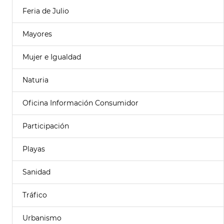
Feria de Julio
Mayores
Mujer e Igualdad
Naturia
Oficina Información Consumidor
Participación
Playas
Sanidad
Tráfico
Urbanismo