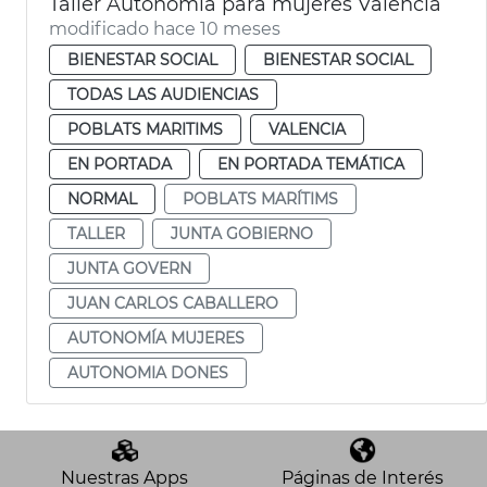
Taller Autonomía para mujeres València
modificado hace 10 meses
BIENESTAR SOCIAL
BIENESTAR SOCIAL
TODAS LAS AUDIENCIAS
POBLATS MARITIMS
VALENCIA
EN PORTADA
EN PORTADA TEMÁTICA
NORMAL
POBLATS MARÍTIMS
TALLER
JUNTA GOBIERNO
JUNTA GOVERN
JUAN CARLOS CABALLERO
AUTONOMÍA MUJERES
AUTONOMIA DONES
Nuestras Apps
Páginas de Interés