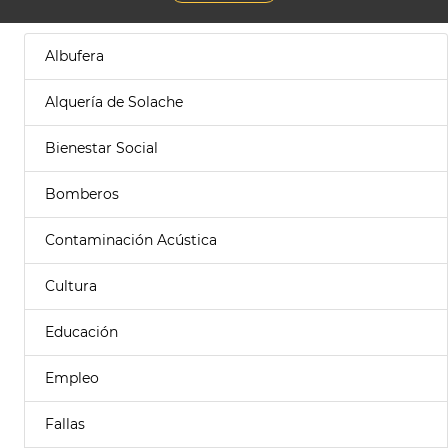
Albufera
Alquería de Solache
Bienestar Social
Bomberos
Contaminación Acústica
Cultura
Educación
Empleo
Fallas