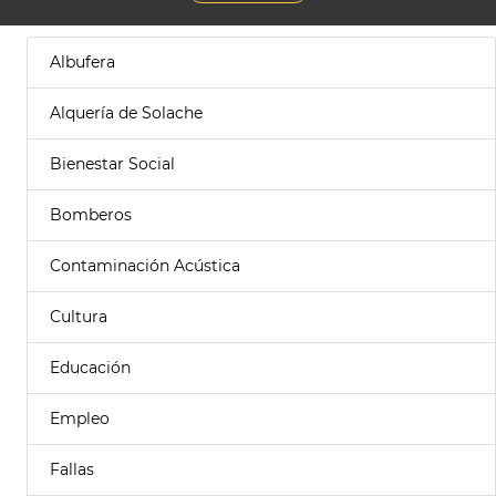
Albufera
Alquería de Solache
Bienestar Social
Bomberos
Contaminación Acústica
Cultura
Educación
Empleo
Fallas