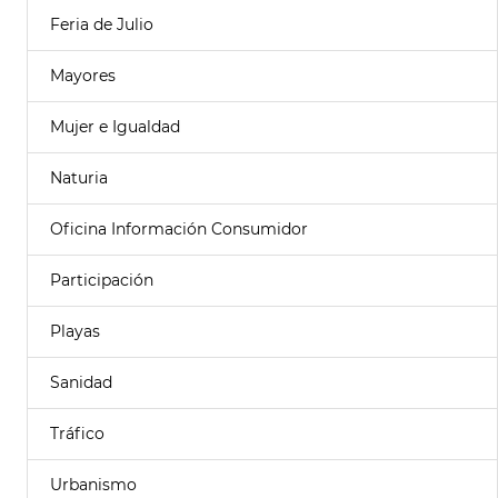
Feria de Julio
Mayores
Mujer e Igualdad
Naturia
Oficina Información Consumidor
Participación
Playas
Sanidad
Tráfico
Urbanismo