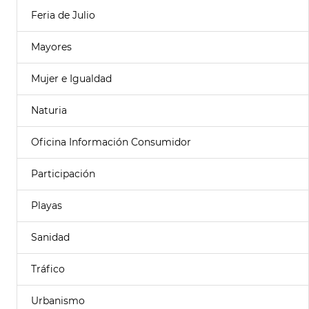
Feria de Julio
Mayores
Mujer e Igualdad
Naturia
Oficina Información Consumidor
Participación
Playas
Sanidad
Tráfico
Urbanismo