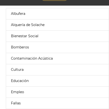
Albufera
Alquería de Solache
Bienestar Social
Bomberos
Contaminación Acústica
Cultura
Educación
Empleo
Fallas