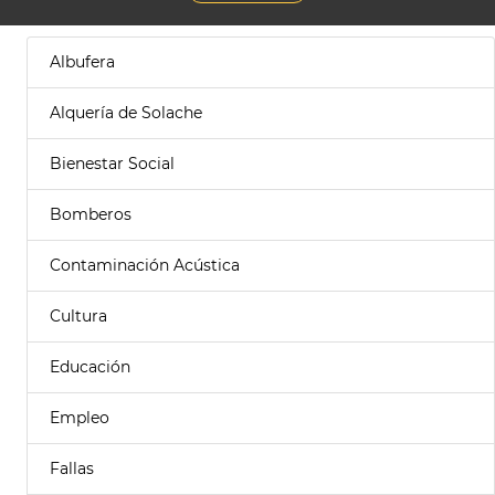
Albufera
Alquería de Solache
Bienestar Social
Bomberos
Contaminación Acústica
Cultura
Educación
Empleo
Fallas