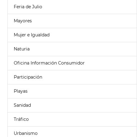
Feria de Julio
Mayores
Mujer e Igualdad
Naturia
Oficina Información Consumidor
Participación
Playas
Sanidad
Tráfico
Urbanismo