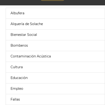
Albufera
Alquería de Solache
Bienestar Social
Bomberos
Contaminación Acústica
Cultura
Educación
Empleo
Fallas