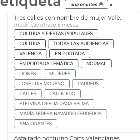
etiqueta
.
ana orantes
Tres calles con nombre de mujer València
modificado hace 5 meses
CULTURA Y FIESTAS POPULARES
CULTURA
TODAS LAS AUDIENCIAS
VALENCIA
EN PORTADA
EN PORTADA TEMÁTICA
NORMAL
DONES
MUJERES
JOSÉ LUIS MORENO
CARRERS
CALLES
CALLEJERO
ETELVINA OFELIA RAGA SELMA
MARÍA TERESA NAVARRO FERREROS
ANA ORANTES
Asfaltado nocturno Corts Valencianes