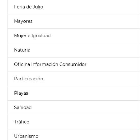
Feria de Julio
Mayores
Mujer e Igualdad
Naturia
Oficina Información Consumidor
Participación
Playas
Sanidad
Tráfico
Urbanismo