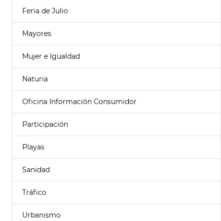
Feria de Julio
Mayores
Mujer e Igualdad
Naturia
Oficina Información Consumidor
Participación
Playas
Sanidad
Tráfico
Urbanismo