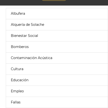
Albufera
Alquería de Solache
Bienestar Social
Bomberos
Contaminación Acústica
Cultura
Educación
Empleo
Fallas