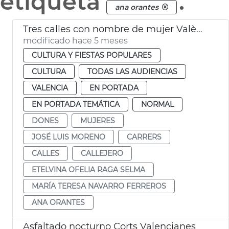
etiqueta
.
ana orantes
Tres calles con nombre de mujer València
modificado hace 5 meses
CULTURA Y FIESTAS POPULARES
CULTURA
TODAS LAS AUDIENCIAS
VALENCIA
EN PORTADA
EN PORTADA TEMÁTICA
NORMAL
DONES
MUJERES
JOSÉ LUIS MORENO
CARRERS
CALLES
CALLEJERO
ETELVINA OFELIA RAGA SELMA
MARÍA TERESA NAVARRO FERREROS
ANA ORANTES
Asfaltado nocturno Corts Valencianes