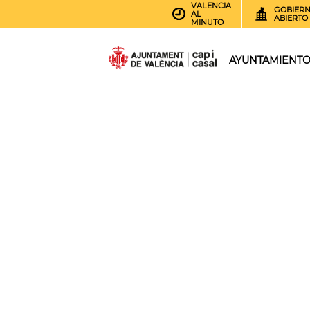
VALENCIA
GOBIER
AL
ABIERTO
MINUTO
AYUNTAMIENT