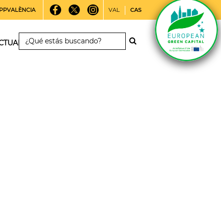
PPVALÈNCIA
VAL
CAS
CTUALIDAD