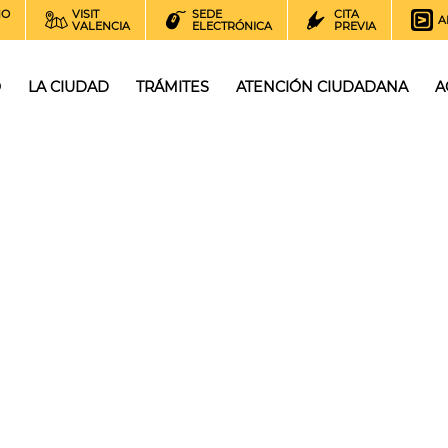
NO
VISIT
SEDE
CITA
A
VALENCIA
ELECTRÓNICA
PREVIA
O
LA CIUDAD
TRÁMITES
ATENCIÓN CIUDADANA
A