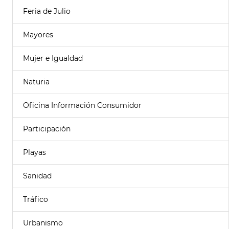
Feria de Julio
Mayores
Mujer e Igualdad
Naturia
Oficina Información Consumidor
Participación
Playas
Sanidad
Tráfico
Urbanismo