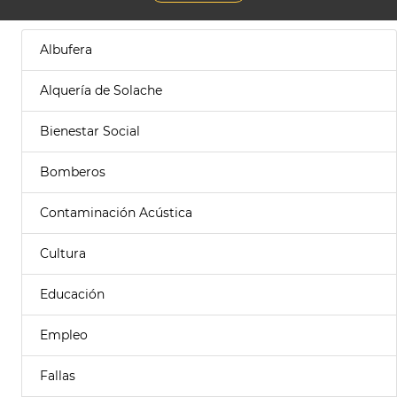
Albufera
Alquería de Solache
Bienestar Social
Bomberos
Contaminación Acústica
Cultura
Educación
Empleo
Fallas