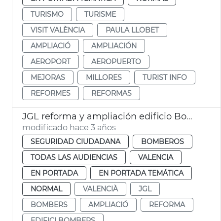
TURISMO
TURISME
VISIT VALÈNCIA
PAULA LLOBET
AMPLIACIÓ
AMPLIACIÓN
AEROPORT
AEROPUERTO
MEJORAS
MILLORES
TURIST INFO
REFORMES
REFORMAS
JGL reforma y ampliación edificio Bomberos
modificado hace 3 años
SEGURIDAD CIUDADANA
BOMBEROS
TODAS LAS AUDIENCIAS
VALENCIA
EN PORTADA
EN PORTADA TEMÁTICA
NORMAL
VALENCIÀ
JGL
BOMBERS
AMPLIACIÓ
REFORMA
EDIFICI BOMBERS