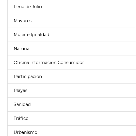
Feria de Julio
Mayores
Mujer e Igualdad
Naturia
Oficina Información Consumidor
Participación
Playas
Sanidad
Tráfico
Urbanismo