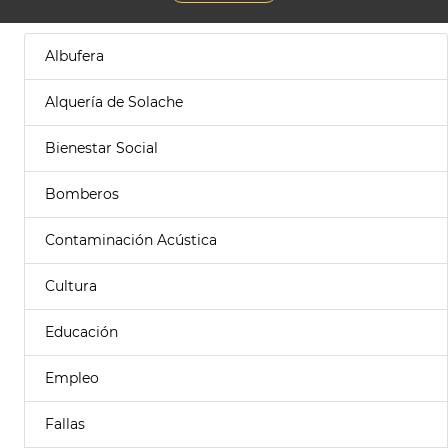
Albufera
Alquería de Solache
Bienestar Social
Bomberos
Contaminación Acústica
Cultura
Educación
Empleo
Fallas