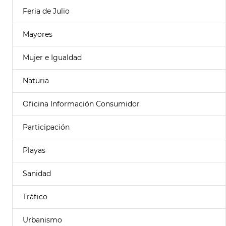
Feria de Julio
Mayores
Mujer e Igualdad
Naturia
Oficina Información Consumidor
Participación
Playas
Sanidad
Tráfico
Urbanismo