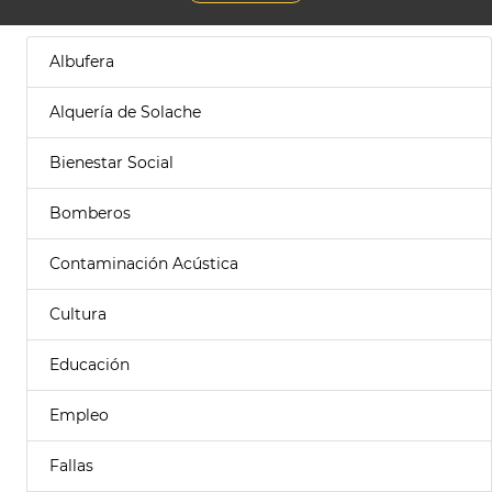
Albufera
Alquería de Solache
Bienestar Social
Bomberos
Contaminación Acústica
Cultura
Educación
Empleo
Fallas